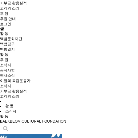
기부금 활용실적
고객의 소리
후 원
후원 안내
로그인
활 동
백범문화재단
백범김구
백범일지
활 동
후 원
소식지
공지사항
행사소식
이달의 독립운동가
소식지
기부금 활용실적
고객의 소리
활 동
소식지
활 동
BAEKBEOM CULTURAL FOUNDATION