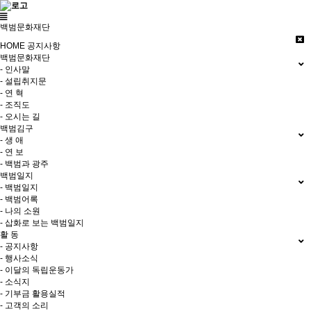
백범문화재단
HOME
공지사항
백범문화재단
- 인사말
- 설립취지문
- 연 혁
- 조직도
- 오시는 길
백범김구
- 생 애
- 연 보
- 백범과 광주
백범일지
- 백범일지
- 백범어록
- 나의 소원
- 삽화로 보는 백범일지
활 동
- 공지사항
- 행사소식
- 이달의 독립운동가
- 소식지
- 기부금 활용실적
- 고객의 소리