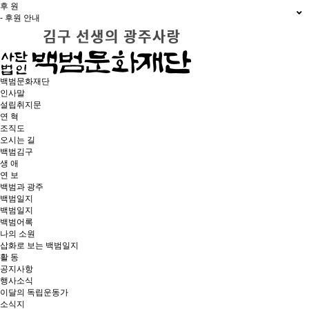
후 원
- 후원 안내
백범문화재단
인사말
설립취지문
연 혁
조직도
오시는 길
백범김구
생 애
연 보
백범과 광주
백범일지
백범일지
백범어록
나의 소원
삽화로 보는 백범일지
활 동
공지사항
행사소식
이달의 독립운동가
소식지