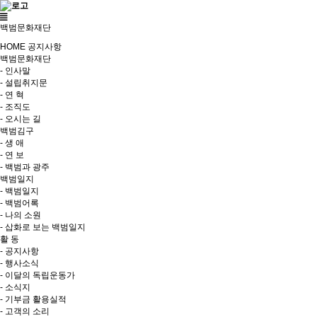
백범문화재단
HOME
공지사항
백범문화재단
- 인사말
- 설립취지문
- 연 혁
- 조직도
- 오시는 길
백범김구
- 생 애
- 연 보
- 백범과 광주
백범일지
- 백범일지
- 백범어록
- 나의 소원
- 삽화로 보는 백범일지
활 동
- 공지사항
- 행사소식
- 이달의 독립운동가
- 소식지
- 기부금 활용실적
- 고객의 소리