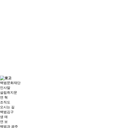
백범문화재단
인사말
설립취지문
연 혁
조직도
오시는 길
백범김구
생 애
연 보
백범과 광주