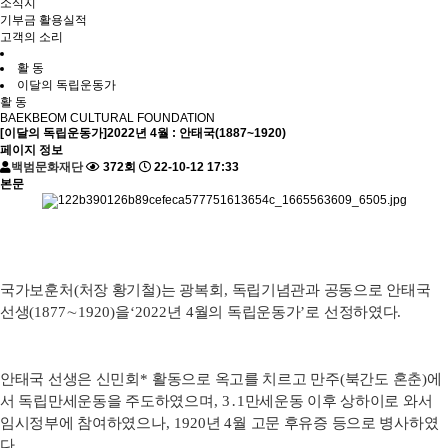
소식지
기부금 활용실적
고객의 소리
활 동
이달의 독립운동가
활 동
BAEKBEOM CULTURAL FOUNDATION
[이달의 독립운동가]2022년 4월 : 안태국(1887~1920)
페이지 정보
백범문화재단
372회
22-10-12 17:33
본문
국가보훈처
(
처장 황기철
)
는 광복회
,
독립기념관과 공동으로 안태국
선생
(1877
∼
1920)
을
‘2022
년
4
월의 독립운동가
’
로 선정하였다
.
안태국 선생은 신민회
*
활동으로 옥고를 치르고 만주
(
북간도 혼춘
)
에
서 독립만세운동을 주도하였으며
, 3
․
1
만세운동 이후 상하이로 와서
임시정부에 참여하였으나
, 1920
년
4
월 고문 후유증 등으로 병사하였
다
.