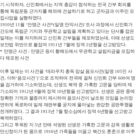
기 시작하자
,
신민회에서는 지역 총감이 참석하는 전국 간부 회의를
통해 독립운동 근거지를 해외에 건설하기로 하고 군자금과 이주민 모
집사업을 실행하였다
.
1910
년
11
월
‘
안명근 사건
*(
일명 안악사건
)’
조사 과정에서 신민회가
간도에 독립군 기지와 무관학교 설립을 계획하고 있다는 단서를 잡은
일제는 이를 저지하려고 신민회 간부들을 체포하였는데
,
이때 선생도
보안법 위반으로 붙잡여
1911
년
7
월에 징역
2
년형을 선고받았다
.
*
안명근 사건
:
안명근 등이 황해도에서 무관학교 설립자금을 모집하
다 체포된 사건
이후 일제는 이 사건을
‘
데라우치 총독 암살 음모사건
(
일명
105
인 사
건
,
이하
‘
음모사건
’)’
으로 조작하여 전국에 걸쳐 신민회 간부
600
여 명
을 검거하여 기소하였는데
,
선생도 복역 중 가혹한 고문을 당하며 재
기소되어
1912
년
9
월에 징역
10
년형을 선고받았다
.
선생은 공판 중에
정확한 기억과 물증까지 제시하며 음모사건이 날조된 것임을 논리정
연하게 폭로하여 일제 재판부를 궁지에 몰아넣는 완강한 공판투쟁을
전개하였다
.
그 결과
1913
년
7
월 항소심에서 징역
6
년형을 선고받고
복역하였다
.
그리고 투옥된 지
5
년 만에 석방된 선생은 가혹한 고문과 감옥 생활로
만신창이가 된 몸으로
1916
년 가족들을 이끌고 북간도 혼춘으로 이주