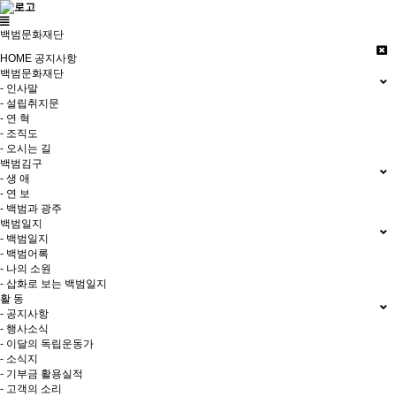
백범문화재단
HOME
공지사항
백범문화재단
- 인사말
- 설립취지문
- 연 혁
- 조직도
- 오시는 길
백범김구
- 생 애
- 연 보
- 백범과 광주
백범일지
- 백범일지
- 백범어록
- 나의 소원
- 삽화로 보는 백범일지
활 동
- 공지사항
- 행사소식
- 이달의 독립운동가
- 소식지
- 기부금 활용실적
- 고객의 소리