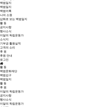
백범일지
백범일지
백범어록
나의 소원
삽화로 보는 백범일지
활 동
공지사항
행사소식
이달의 독립운동가
소식지
기부금 활용실적
고객의 소리
후 원
후원 안내
로그인
활 동
백범문화재단
백범김구
백범일지
활 동
후 원
이달의 독립운동가
공지사항
행사소식
이달의 독립운동가