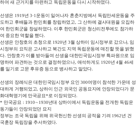
하여 새 근거지를 마련하고 독립운동을 다시 시작하였다
.
선생은
1919
년
3·1
운동이 일어나자 혼춘지방에서 독립만세운동을 주
도하고 후배들과 한민회를 창립하였고
,
그 산하에 결사대원을 모집하
여 한민회군을 창설하였다
.
이후 한민회군은 청산리전투에도 참가하
여 중요한 역할을 했다
.
선생은 안창호의 초청으로
1920
년
3
월 상하이 임시정부로 갔으나
,
임
시정부의 요직은 고사하고 북간도 지역 독립운동에 매진할 뜻을 밝혔
다
.
안창호가 이를 받아들여 선생을 대한민국임시정부 특파원으로 임
명하여 파견하는 것으로 결정하였으나
,
애석하게도
1920
년
4
월
46
세
를 일기로 고문 후유증 등으로 병사하고 말았다
.
선생의 장례식은 대한민국임시정부 요인
300
여명이 참석한 가운데 성
대하게 거행되었고
,
상하이 인근 외국인 공동묘지에 안장되었다가 문
화대혁명기에 만국공묘
*
로 이장되었다
.
*
만국공묘
: 1910
∼
1930
년대 상하이에서 독립운동을 전개한 독립운
동가들이 안장되었던 묘지
정부는 조국 독립을 위해 위국헌신한 선생의 공적을 기려
1962
년 건
국훈장 독립장을 추서하였다
.