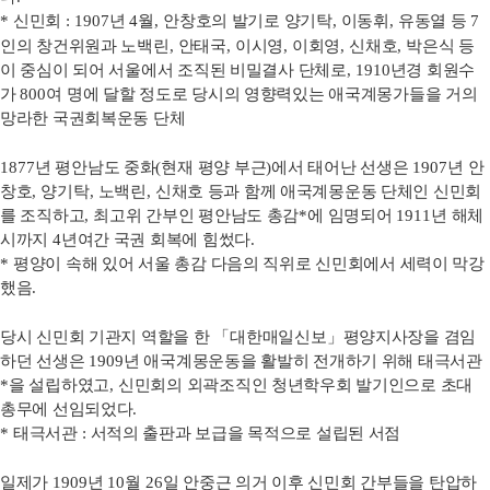
*
신민회
: 1907
년
4
월
,
안창호의 발기로 양기탁
,
이동휘
,
유동열 등
7
인의 창건위원과 노백린
,
안태국
,
이시영
,
이회영
,
신채호
,
박은식 등
이 중심이 되어 서울에서 조직된 비밀결사 단체로
, 1910
년경 회원수
가
800
여 명에 달할 정도로 당시의 영향력있는 애국계몽가들을 거의
망라한 국권회복운동 단체
1877
년 평안남도 중화
(
현재 평양 부근
)
에서 태어난 선생은
1907
년 안
창호
,
양기탁
,
노백린
,
신채호 등과 함께 애국계몽운동 단체인 신민회
를 조직하고
,
최고위 간부인 평안남도 총감
*
에 임명되어
1911
년 해체
시까지
4
년여간 국권 회복에 힘썼다
.
*
평양이 속해 있어 서울 총감 다음의 직위로 신민회에서 세력이 막강
했음
.
당시 신민회 기관지 역할을 한
「
대한매일신보
」
평양지사장을 겸임
하던 선생은
1909
년 애국계몽운동을 활발히 전개하기 위해 태극서관
*
을 설립하였고
,
신민회의 외곽조직인 청년학우회 발기인으로 초대
총무에 선임되었다
.
*
태극서관
:
서적의 출판과 보급을 목적으로 설립된 서점
일제가
1909
년
10
월
26
일 안중근 의거 이후 신민회 간부들을 탄압하